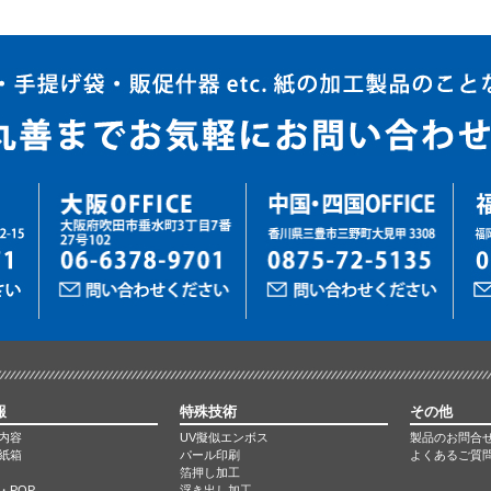
報
特殊技術
その他
内容
UV擬似エンボス
製品のお問合
紙箱
パール印刷
よくあるご質
箔押し加工
・POP
浮き出し加工