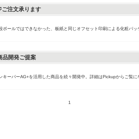
ージご注文承ります
段ボールではできなかった、板紙と同じオフセット印刷による化粧パッ
G+商品開発ご提案
キーパーAG+を活用した商品を続々開発中。詳細はPickupからご覧
1